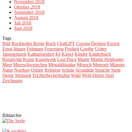
November 2018
Oktober 2018
September 2018
August 2018
Juli 2018
Juni 2018
Tags
Bild
Bockholter Berge
Buch
ChatGPT
Corona
Denken
Eiszeit
Ernst Jünger
Fehmarn
Feuerstein
Freiheit
Goethe
Götter
Jungsteinzeit
Katharinenhof
KI
Kiesel
Kinder
Kinderbuch
Kreativität
Kunst
Kunstwerk
Lost Place
Magie
Martin Heidegger
Meer
Meerschweinchen
Megalithkultur
Mensch
Meteorit
Münster
Natur
Nordsee
Ostsee
Religion
Schule
Sexualität
Sprache
Stein
Steine
Steinzeit
Trichterbecherkultur
Wald
Wolf-Dieter Storl
Zeichnung
Bildarchiv