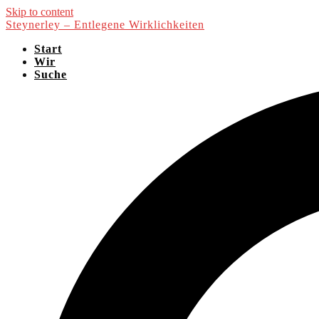
Skip to content
Steynerley – Entlegene Wirklichkeiten
Start
Wir
Suche