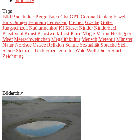
Juni 2018
Tags
Bild
Bockholter Berge
Buch
ChatGPT
Corona
Denken
Eiszeit
Ernst Jünger
Fehmarn
Feuerstein
Freiheit
Goethe
Götter
Jungsteinzeit
Katharinenhof
KI
Kiesel
Kinder
Kinderbuch
Kreativität
Kunst
Kunstwerk
Lost Place
Magie
Martin Heidegger
Meer
Meerschweinchen
Megalithkultur
Mensch
Meteorit
Münster
Natur
Nordsee
Ostsee
Religion
Schule
Sexualität
Sprache
Stein
Steine
Steinzeit
Trichterbecherkultur
Wald
Wolf-Dieter Storl
Zeichnung
Bildarchiv