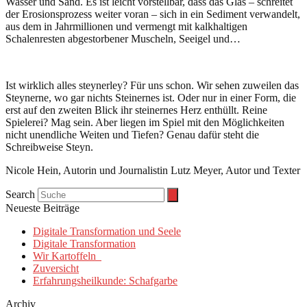
Wasser und Sand. Es ist leicht vorstellbar, dass das Glas – schreitet
der Erosionsprozess weiter voran – sich in ein Sediment verwandelt,
aus dem in Jahrmillionen und vermengt mit kalkhaltigen
Schalenresten abgestorbener Muscheln, Seeigel und…
Ist wirklich alles steynerley? Für uns schon. Wir sehen zuweilen das
Steynerne, wo gar nichts Steinernes ist. Oder nur in einer Form, die
erst auf den zweiten Blick ihr steinernes Herz enthüllt. Reine
Spielerei? Mag sein. Aber liegen im Spiel mit den Möglichkeiten
nicht unendliche Weiten und Tiefen? Genau dafür steht die
Schreibweise Steyn.
Nicole Hein, Autorin und Journalistin Lutz Meyer, Autor und Texter
Search
Neueste Beiträge
Digitale Transformation und Seele
Digitale Transformation
Wir Kartoffeln
Zuversicht
Erfahrungsheilkunde: Schafgarbe
Archiv