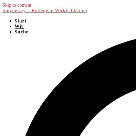
Skip to content
Steynerley – Entlegene Wirklichkeiten
Start
Wir
Suche