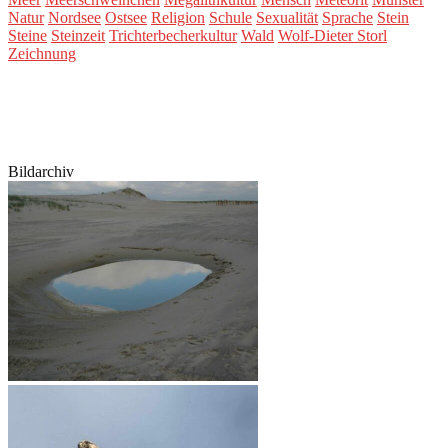
Natur
Nordsee
Ostsee
Religion
Schule
Sexualität
Sprache
Stein
Steine
Steinzeit
Trichterbecherkultur
Wald
Wolf-Dieter Storl
Zeichnung
Bildarchiv