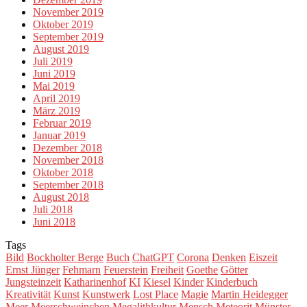
November 2019
Oktober 2019
September 2019
August 2019
Juli 2019
Juni 2019
Mai 2019
April 2019
März 2019
Februar 2019
Januar 2019
Dezember 2018
November 2018
Oktober 2018
September 2018
August 2018
Juli 2018
Juni 2018
Tags
Bild
Bockholter Berge
Buch
ChatGPT
Corona
Denken
Eiszeit
Ernst Jünger
Fehmarn
Feuerstein
Freiheit
Goethe
Götter
Jungsteinzeit
Katharinenhof
KI
Kiesel
Kinder
Kinderbuch
Kreativität
Kunst
Kunstwerk
Lost Place
Magie
Martin Heidegger
Meer
Meerschweinchen
Megalithkultur
Mensch
Meteorit
Münster