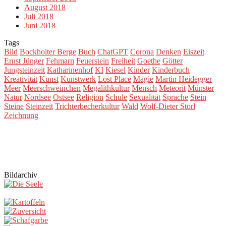
August 2018
Juli 2018
Juni 2018
Tags
Bild
Bockholter Berge
Buch
ChatGPT
Corona
Denken
Eiszeit
Ernst Jünger
Fehmarn
Feuerstein
Freiheit
Goethe
Götter
Jungsteinzeit
Katharinenhof
KI
Kiesel
Kinder
Kinderbuch
Kreativität
Kunst
Kunstwerk
Lost Place
Magie
Martin Heidegger
Meer
Meerschweinchen
Megalithkultur
Mensch
Meteorit
Münster
Natur
Nordsee
Ostsee
Religion
Schule
Sexualität
Sprache
Stein
Steine
Steinzeit
Trichterbecherkultur
Wald
Wolf-Dieter Storl
Zeichnung
Bildarchiv