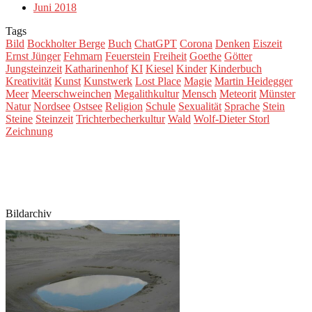
Juni 2018
Tags
Bild
Bockholter Berge
Buch
ChatGPT
Corona
Denken
Eiszeit
Ernst Jünger
Fehmarn
Feuerstein
Freiheit
Goethe
Götter
Jungsteinzeit
Katharinenhof
KI
Kiesel
Kinder
Kinderbuch
Kreativität
Kunst
Kunstwerk
Lost Place
Magie
Martin Heidegger
Meer
Meerschweinchen
Megalithkultur
Mensch
Meteorit
Münster
Natur
Nordsee
Ostsee
Religion
Schule
Sexualität
Sprache
Stein
Steine
Steinzeit
Trichterbecherkultur
Wald
Wolf-Dieter Storl
Zeichnung
Bildarchiv