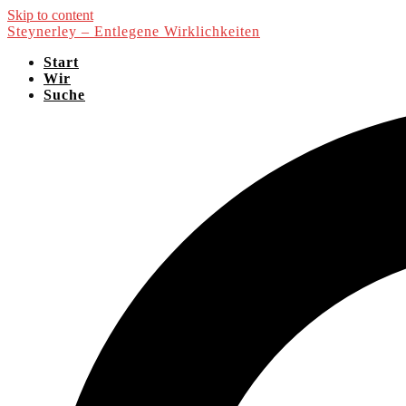
Skip to content
Steynerley – Entlegene Wirklichkeiten
Start
Wir
Suche