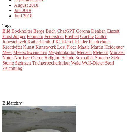
August 2018
Juli 2018
Juni 2018
Tags
Bild
Bockholter Berge
Buch
ChatGPT
Corona
Denken
Eiszeit
Ernst Jünger
Fehmarn
Feuerstein
Freiheit
Goethe
Götter
Jungsteinzeit
Katharinenhof
KI
Kiesel
Kinder
Kinderbuch
Kreativität
Kunst
Kunstwerk
Lost Place
Magie
Martin Heidegger
Meer
Meerschweinchen
Megalithkultur
Mensch
Meteorit
Münster
Natur
Nordsee
Ostsee
Religion
Schule
Sexualität
Sprache
Stein
Steine
Steinzeit
Trichterbecherkultur
Wald
Wolf-Dieter Storl
Zeichnung
Bildarchiv