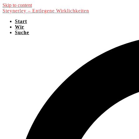
Skip to content
Steynerley – Entlegene Wirklichkeiten
Start
Wir
Suche