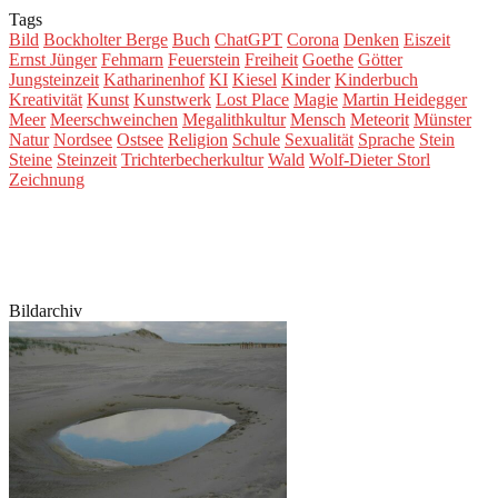
Tags
Bild
Bockholter Berge
Buch
ChatGPT
Corona
Denken
Eiszeit
Ernst Jünger
Fehmarn
Feuerstein
Freiheit
Goethe
Götter
Jungsteinzeit
Katharinenhof
KI
Kiesel
Kinder
Kinderbuch
Kreativität
Kunst
Kunstwerk
Lost Place
Magie
Martin Heidegger
Meer
Meerschweinchen
Megalithkultur
Mensch
Meteorit
Münster
Natur
Nordsee
Ostsee
Religion
Schule
Sexualität
Sprache
Stein
Steine
Steinzeit
Trichterbecherkultur
Wald
Wolf-Dieter Storl
Zeichnung
Bildarchiv