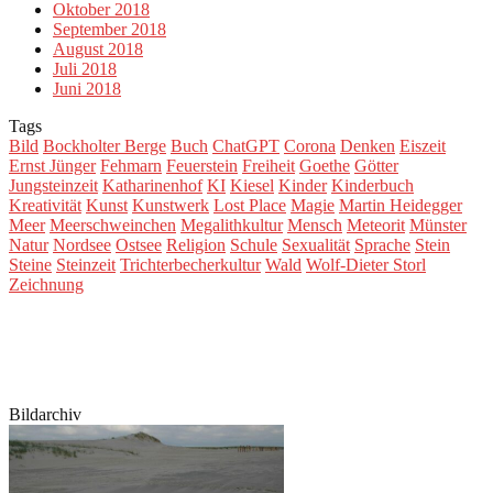
Oktober 2018
September 2018
August 2018
Juli 2018
Juni 2018
Tags
Bild
Bockholter Berge
Buch
ChatGPT
Corona
Denken
Eiszeit
Ernst Jünger
Fehmarn
Feuerstein
Freiheit
Goethe
Götter
Jungsteinzeit
Katharinenhof
KI
Kiesel
Kinder
Kinderbuch
Kreativität
Kunst
Kunstwerk
Lost Place
Magie
Martin Heidegger
Meer
Meerschweinchen
Megalithkultur
Mensch
Meteorit
Münster
Natur
Nordsee
Ostsee
Religion
Schule
Sexualität
Sprache
Stein
Steine
Steinzeit
Trichterbecherkultur
Wald
Wolf-Dieter Storl
Zeichnung
Bildarchiv